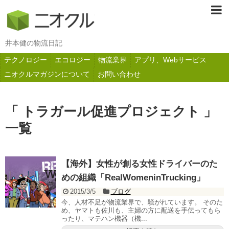
井本健の物流日記
テクノロジー
エコロジー
物流業界
アプリ、Webサービス
ニオクルマガジンについて
お問い合わせ
「 トラガール促進プロジェクト 」
一覧
【海外】女性が創る女性ドライバーのた
めの組織「RealWomeninTrucking」
2015/3/5
ブログ
今、人材不足が物流業界で、騒がれています。 そのた
め、ヤマトも佐川も、主婦の方に配送を手伝ってもら
ったり、マテハン機器（機...