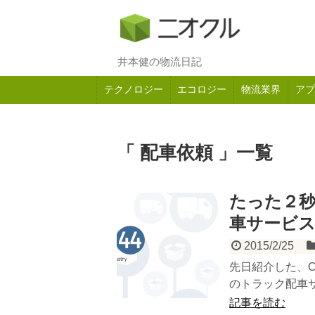
井本健の物流日記
テクノロジー
エコロジー
物流業界
アプ
「 配車依頼 」一覧
たった２秒
車サービス、P
2015/2/25
先日紹介した、Ca
のトラック配車サ
記事を読む