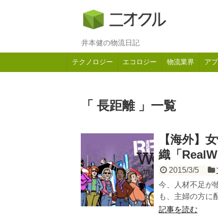
井本健の物流日記
テクノロジー
エコロジー
物流業界
アプ
「 長距離 」一覧
【海外】
織「RealWo
2015/3/5
今、人材不足が
も、主婦の方に配
記事を読む