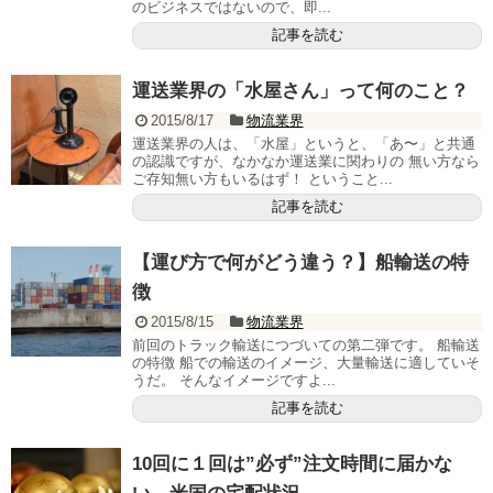
のビジネスではないので、即...
記事を読む
運送業界の「水屋さん」って何のこと？
2015/8/17
物流業界
運送業界の人は、「水屋」というと、「あ〜」と共通
の認識ですが、なかなか運送業に関わりの 無い方なら
ご存知無い方もいるはず！ ということ...
記事を読む
【運び方で何がどう違う？】船輸送の特
徴
2015/8/15
物流業界
前回のトラック輸送につづいての第二弾です。 船輸送
の特徴 船での輸送のイメージ、大量輸送に適していそ
うだ。 そんなイメージですよ...
記事を読む
10回に１回は”必ず”注文時間に届かな