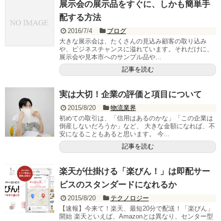
展示会の展示品をすぐに、しかも簡単手
配する方法
2016/7/4
ブログ
大きな展示会は、たくさんの見込み顧客の取り込み
や、ビジネスチャンスに溢れています。それだけに、
展示会や見本市へのサンプル品や...
記事を読む
実は大切！企業の評価と項目について
2015/8/20
物流業界
初めての取引は、「信用はあるのかな」「この企業は
倒産しないだろうか」など、 大きな金額になれば、不
安になることもあると思います。 今...
記事を読む
楽天が仕掛ける「楽びん！」は即配サー
ビスのスタンダードになれるか
2015/8/20
テクノロジー
【速報】今来て！楽天、最短20分で配送！「楽びん」
開始 楽天といえば、Amazonとは異なり、センター型